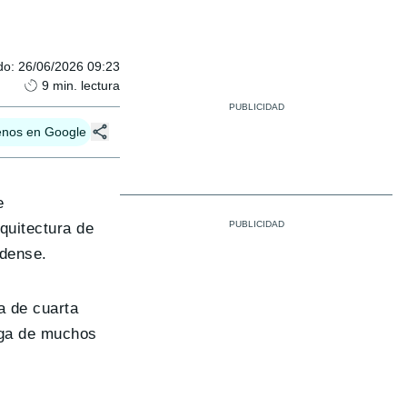
do
:
26/06/2026 09:23
9
min. lectura
enos en Google
e
quitectura de
idense.
a de cuarta
arga de muchos