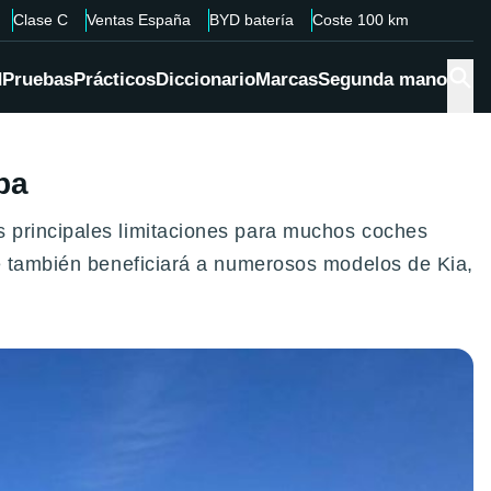
Clase C
Ventas España
BYD batería
Coste 100 km
d
Pruebas
Prácticos
Diccionario
Marcas
Segunda mano
pa
 principales limitaciones para muchos coches
ue también beneficiará a numerosos modelos de Kia,