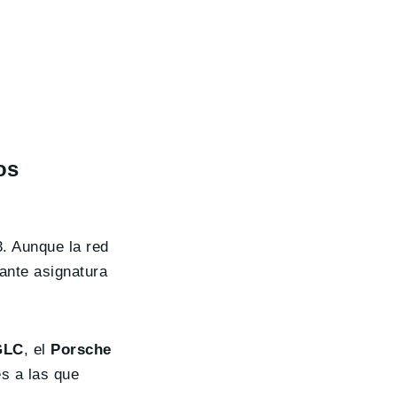
os
. Aunque la red
tante asignatura
GLC
, el
Porsche
s a las que