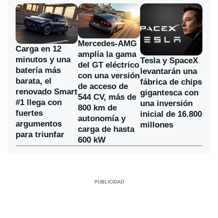
Mercedes-AMG
Carga en 12
amplía la gama
minutos y una
Tesla y SpaceX
del GT eléctrico
batería más
levantarán una
con una versión
barata, el
fábrica de chips
de acceso de
renovado Smart
gigantesca con
544 CV, más de
#1 llega con
una inversión
800 km de
fuertes
inicial de 16.800
autonomía y
argumentos
millones
carga de hasta
para triunfar
600 kW