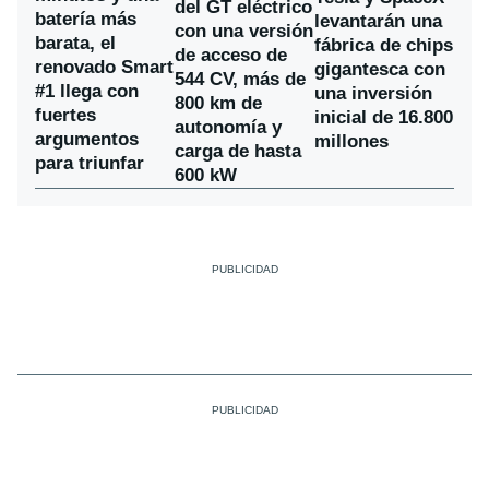
del GT eléctrico
batería más
levantarán una
con una versión
barata, el
fábrica de chips
de acceso de
renovado Smart
gigantesca con
544 CV, más de
#1 llega con
una inversión
800 km de
fuertes
inicial de 16.800
autonomía y
argumentos
millones
carga de hasta
para triunfar
600 kW