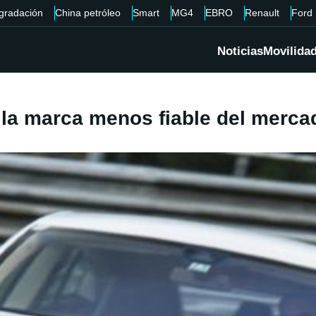
gradación
China petróleo
Smart
MG4
EBRO
Renault
Ford
Noticias
Movilida
 la marca menos fiable del merca