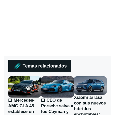
Temas relacionados
Xiaomi arrasa
El Mercedes-
El CEO de
con sus nuevos
AMG CLA 45
Porsche salva a
híbridos
establece un
los Cayman y
enchufables: