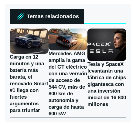
Temas relacionados
Mercedes-AMG
Carga en 12
amplía la gama
minutos y una
Tesla y SpaceX
del GT eléctrico
batería más
levantarán una
con una versión
barata, el
fábrica de chips
de acceso de
renovado Smart
gigantesca con
544 CV, más de
#1 llega con
una inversión
800 km de
fuertes
inicial de 16.800
autonomía y
argumentos
millones
carga de hasta
para triunfar
600 kW