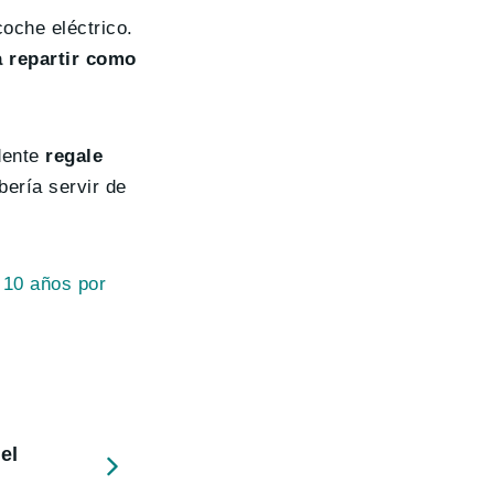
oche eléctrico.
a repartir como
idente
regale
bería servir de
 10 años por
el