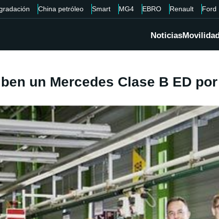
gradación
China petróleo
Smart
MG4
EBRO
Renault
Ford
Noticias
Movilida
ciben un Mercedes Clase B ED por