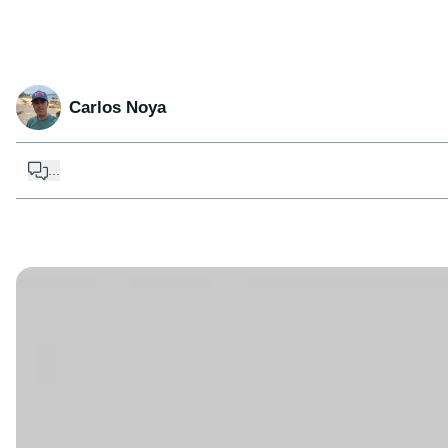
Carlos Noya
...