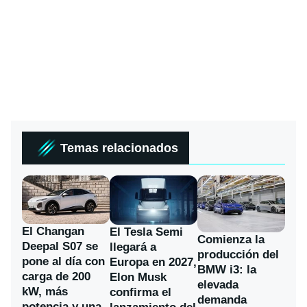
Temas relacionados
El Changan
El Tesla Semi
Comienza la
Deepal S07 se
llegará a
producción del
pone al día con
Europa en 2027,
BMW i3: la
carga de 200
Elon Musk
elevada
kW, más
confirma el
demanda
potencia y una