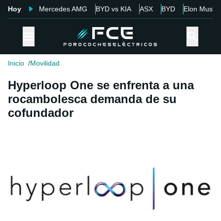
Hoy
Mercedes AMG
BYD vs KIA
ASX
BYD
Elon Musk
Inicio
Movilidad
Hyperloop One se enfrenta a una
rocambolesca demanda de su
cofundador