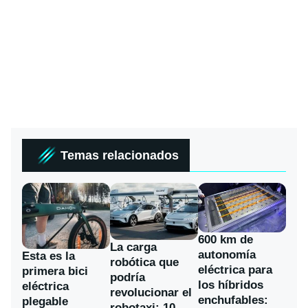
Temas relacionados
600 km de
La carga
autonomía
Esta es la
robótica que
eléctrica para
primera bici
podría
los híbridos
eléctrica
revolucionar el
enchufables:
plegable
robotaxi: 10