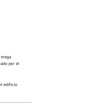
a mega
rado por el
l edificio.