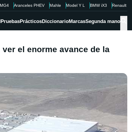
MG4
Aranceles PHEV
Mahle
Model Y L
BMW iX3
Renault 4
d
Pruebas
Prácticos
Diccionario
Marcas
Segunda mano
 ver el enorme avance de la