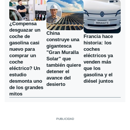
¿Compensa
desguazar un
China
coche de
Francia hace
construye una
gasolina casi
historia: los
gigantesca
nuevo para
coches
"Gran Muralla
comprar un
eléctricos ya
Solar" que
coche
venden más
también quiere
eléctrico? Un
que los
detener el
estudio
gasolina y el
avance del
desmonta uno
diésel juntos
desierto
de los grandes
mitos