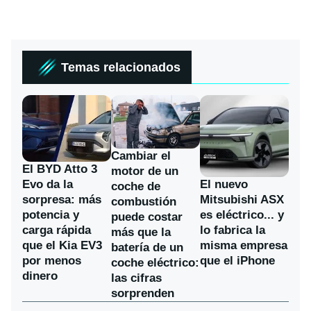
Temas relacionados
Cambiar el
El BYD Atto 3
motor de un
Evo da la
El nuevo
coche de
sorpresa: más
Mitsubishi ASX
combustión
potencia y
es eléctrico... y
puede costar
carga rápida
lo fabrica la
más que la
que el Kia EV3
misma empresa
batería de un
por menos
que el iPhone
coche eléctrico:
dinero
las cifras
sorprenden