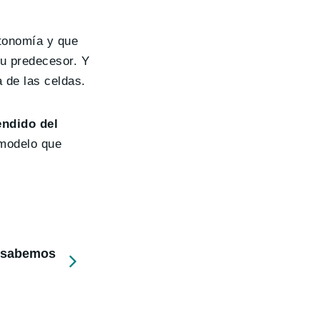
utonomía y que
u predecesor. Y
 de las celdas.
endido del
 modelo que
e sabemos