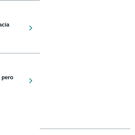
acia
 pero