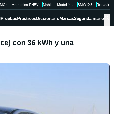
MG4
Aranceles PHEV
Mahle
Model Y L
BMW iX3
Renault 4
d
Pruebas
Prácticos
Diccionario
Marcas
Segunda mano
nce) con 36 kWh y una