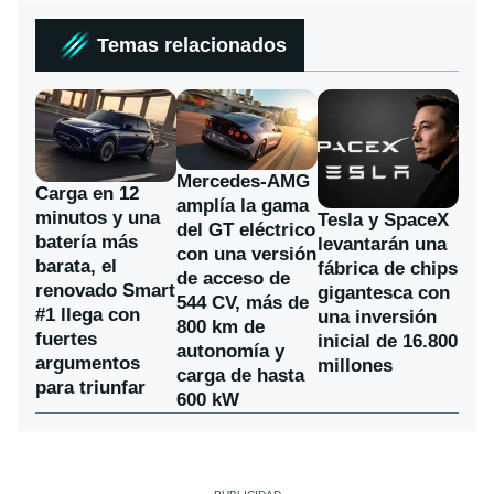
Temas relacionados
Mercedes-AMG
Carga en 12
amplía la gama
minutos y una
Tesla y SpaceX
del GT eléctrico
batería más
levantarán una
con una versión
barata, el
fábrica de chips
de acceso de
renovado Smart
gigantesca con
544 CV, más de
#1 llega con
una inversión
800 km de
fuertes
inicial de 16.800
autonomía y
argumentos
millones
carga de hasta
para triunfar
600 kW