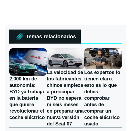
Temas relacionados
La velocidad de
Los expertos lo
los fabricantes
2.000 km de
tienen claro:
chinos empieza
autonomía:
esto es lo que
a preocupar:
BYD ya trabaja
debes
BYD no espera
en la batería
comprobar
ni seis meses
que quiere
antes de
en preparar una
revolucionar el
comprar un
nueva versión
coche eléctrico
coche eléctrico
del Seal 07
usado