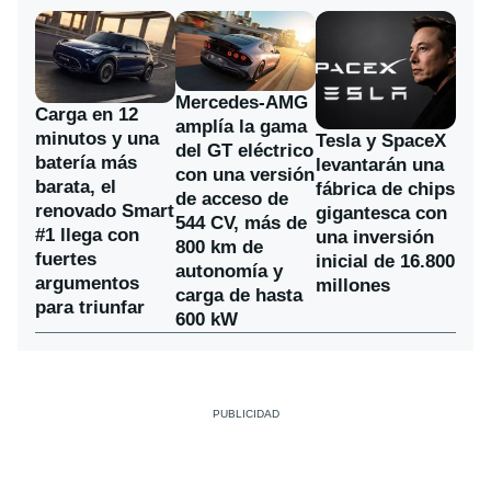
Mercedes-AMG
Carga en 12
amplía la gama
minutos y una
Tesla y SpaceX
del GT eléctrico
batería más
levantarán una
con una versión
barata, el
fábrica de chips
de acceso de
renovado Smart
gigantesca con
544 CV, más de
#1 llega con
una inversión
800 km de
fuertes
inicial de 16.800
autonomía y
argumentos
millones
carga de hasta
para triunfar
600 kW