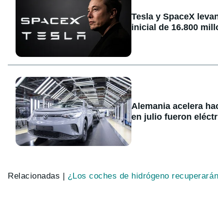
Tesla y SpaceX levan
inicial de 16.800 mil
Alemania acelera hac
en julio fueron eléc
Relacionadas |
¿Los coches de hidrógeno recuperarán e