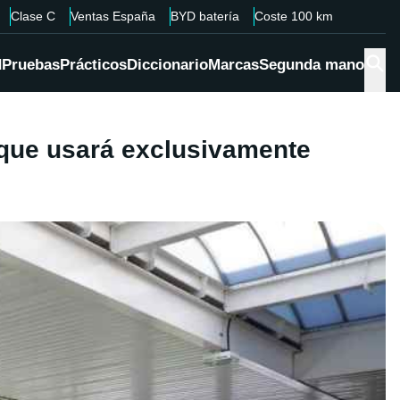
Clase C
Ventas España
BYD batería
Coste 100 km
d
Pruebas
Prácticos
Diccionario
Marcas
Segunda mano
 que usará exclusivamente