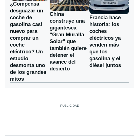
¿Compensa
desguazar un
China
coche de
Francia hace
construye una
gasolina casi
historia: los
gigantesca
nuevo para
coches
"Gran Muralla
comprar un
eléctricos ya
Solar" que
coche
venden más
también quiere
eléctrico? Un
que los
detener el
estudio
gasolina y el
avance del
desmonta uno
diésel juntos
desierto
de los grandes
mitos