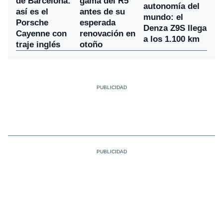
de Barcelona:
gama del R5
autonomía del
así es el
antes de su
mundo: el
Porsche
esperada
Denza Z9S llega
Cayenne con
renovación en
a los 1.100 km
traje inglés
otoño