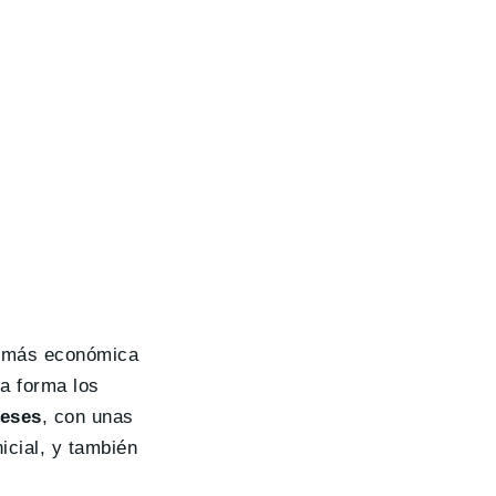
o más económica
a forma los
meses
, con unas
nicial, y también