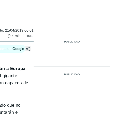
do
:
21/04/2019 00:01
4
min. lectura
enos en Google
ón a Europa
.
 gigante
son capaces de
ado que no
ontarán el