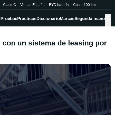
Clase C
Ventas España
BYD batería
Coste 100 km
d
Pruebas
Prácticos
Diccionario
Marcas
Segunda mano
, con un sistema de leasing por