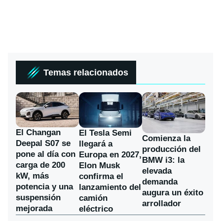
Temas relacionados
El Changan
El Tesla Semi
Comienza la
Deepal S07 se
llegará a
producción del
pone al día con
Europa en 2027,
BMW i3: la
carga de 200
Elon Musk
elevada
kW, más
confirma el
demanda
potencia y una
lanzamiento del
augura un éxito
suspensión
camión
arrollador
mejorada
eléctrico