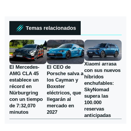
Temas relacionados
Xiaomi arrasa
El Mercedes-
El CEO de
con sus nuevos
AMG CLA 45
Porsche salva a
híbridos
establece un
los Cayman y
enchufables:
récord en
Boxster
SkyNomad
Nürburgring
eléctricos, que
supera las
con un tiempo
llegarán al
100.000
de 7:32,070
mercado en
reservas
minutos
2027
anticipadas