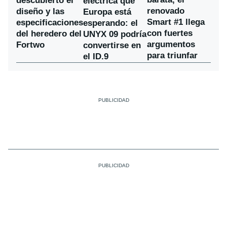
descubierto el
eléctrica que
renovado
diseño y las
Europa está
Smart #1 llega
especificaciones
esperando: el
con fuertes
del heredero del
UNYX 09 podría
argumentos
Fortwo
convertirse en
para triunfar
el ID.9