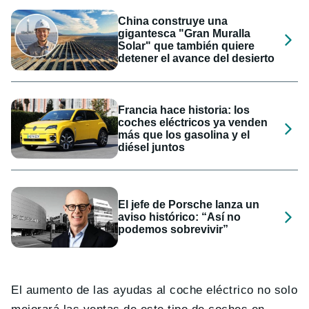
China construye una
gigantesca "Gran Muralla
Solar" que también quiere
detener el avance del desierto
Francia hace historia: los
coches eléctricos ya venden
más que los gasolina y el
diésel juntos
El jefe de Porsche lanza un
aviso histórico: “Así no
podemos sobrevivir”
El aumento de las ayudas al coche eléctrico no solo