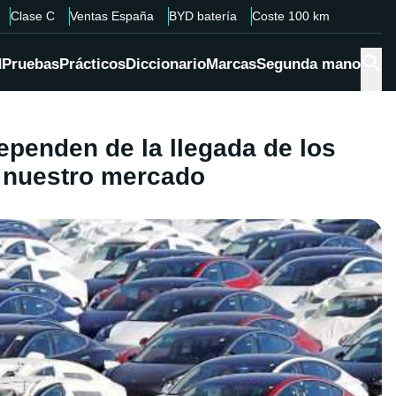
Clase C
Ventas España
BYD batería
Coste 100 km
d
Pruebas
Prácticos
Diccionario
Marcas
Segunda mano
ependen de la llegada de los
a nuestro mercado