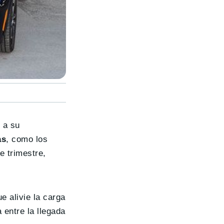
 a su
as
, como los
 trimestre,
ue alivie la carga
 entre la llegada