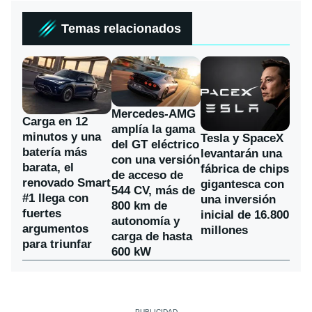
Temas relacionados
Mercedes-AMG
Carga en 12
amplía la gama
minutos y una
Tesla y SpaceX
del GT eléctrico
batería más
levantarán una
con una versión
barata, el
fábrica de chips
de acceso de
renovado Smart
gigantesca con
544 CV, más de
#1 llega con
una inversión
800 km de
fuertes
inicial de 16.800
autonomía y
argumentos
millones
carga de hasta
para triunfar
600 kW