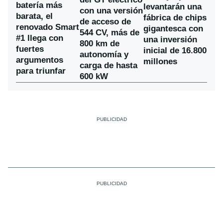
batería más
levantarán una
con una versión
barata, el
fábrica de chips
de acceso de
renovado Smart
gigantesca con
544 CV, más de
#1 llega con
una inversión
800 km de
fuertes
inicial de 16.800
autonomía y
argumentos
millones
carga de hasta
para triunfar
600 kW