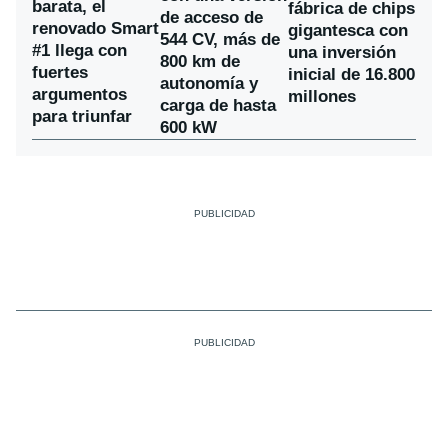
barata, el
fábrica de chips
de acceso de
renovado Smart
gigantesca con
544 CV, más de
#1 llega con
una inversión
800 km de
fuertes
inicial de 16.800
autonomía y
argumentos
millones
carga de hasta
para triunfar
600 kW