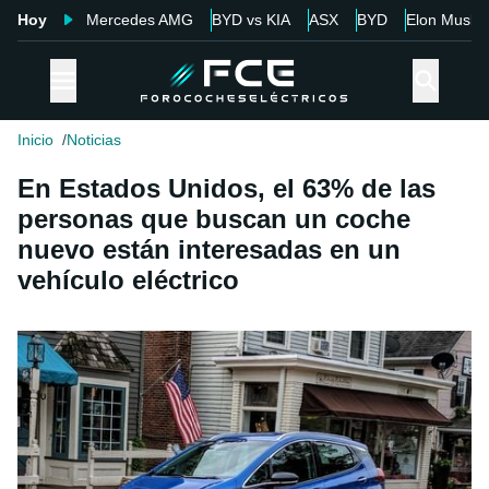
Hoy
Mercedes AMG
BYD vs KIA
ASX
BYD
Elon Musk
Inicio
Noticias
En Estados Unidos, el 63% de las
personas que buscan un coche
nuevo están interesadas en un
vehículo eléctrico