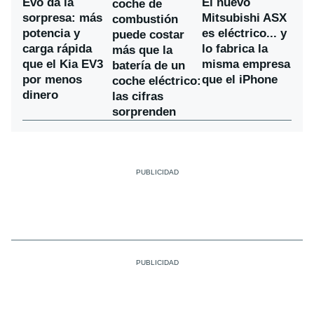
Evo da la
El nuevo
coche de
sorpresa: más
Mitsubishi ASX
combustión
potencia y
es eléctrico... y
puede costar
carga rápida
lo fabrica la
más que la
que el Kia EV3
misma empresa
batería de un
por menos
que el iPhone
coche eléctrico:
dinero
las cifras
sorprenden