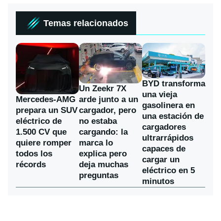
Temas relacionados
BYD transforma
Un Zeekr 7X
una vieja
Mercedes-AMG
arde junto a un
gasolinera en
prepara un SUV
cargador, pero
una estación de
eléctrico de
no estaba
cargadores
1.500 CV que
cargando: la
ultrarrápidos
quiere romper
marca lo
capaces de
todos los
explica pero
cargar un
récords
deja muchas
eléctrico en 5
preguntas
minutos