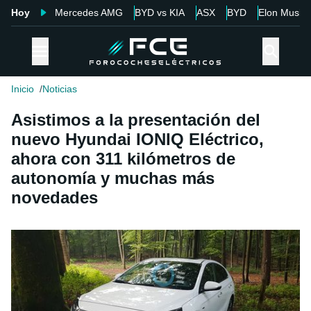
Hoy
Mercedes AMG
BYD vs KIA
ASX
BYD
Elon Musk
Inicio
Noticias
Asistimos a la presentación del
nuevo Hyundai IONIQ Eléctrico,
ahora con 311 kilómetros de
autonomía y muchas más
novedades