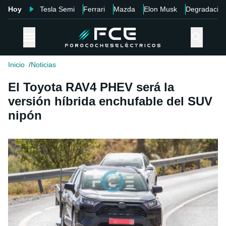
Hoy
Tesla Semi
Ferrari
Mazda
Elon Musk
Degradació
Inicio
Noticias
El Toyota RAV4 PHEV será la
versión híbrida enchufable del SUV
nipón