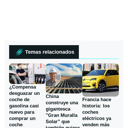
Temas relacionados
¿Compensa
desguazar un
China
coche de
Francia hace
construye una
gasolina casi
historia: los
gigantesca
nuevo para
coches
"Gran Muralla
comprar un
eléctricos ya
Solar" que
coche
venden más
también quiere