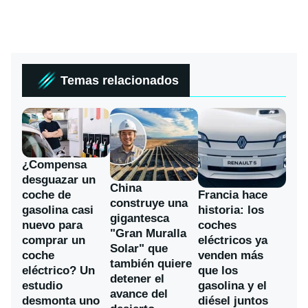
Temas relacionados
¿Compensa
desguazar un
China
coche de
Francia hace
construye una
gasolina casi
historia: los
gigantesca
nuevo para
coches
"Gran Muralla
comprar un
eléctricos ya
Solar" que
coche
venden más
también quiere
eléctrico? Un
que los
detener el
estudio
gasolina y el
avance del
desmonta uno
diésel juntos