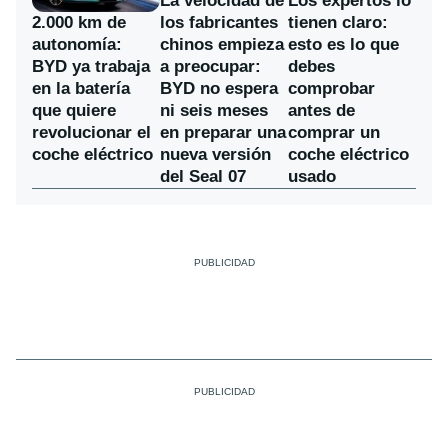
La velocidad de
Los expertos lo
los fabricantes
2.000 km de
tienen claro:
chinos empieza
autonomía:
esto es lo que
a preocupar:
BYD ya trabaja
debes
BYD no espera
en la batería
comprobar
ni seis meses
que quiere
antes de
en preparar una
revolucionar el
comprar un
nueva versión
coche eléctrico
coche eléctrico
del Seal 07
usado