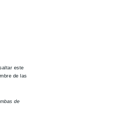
saltar este
umbre de las
bombas de