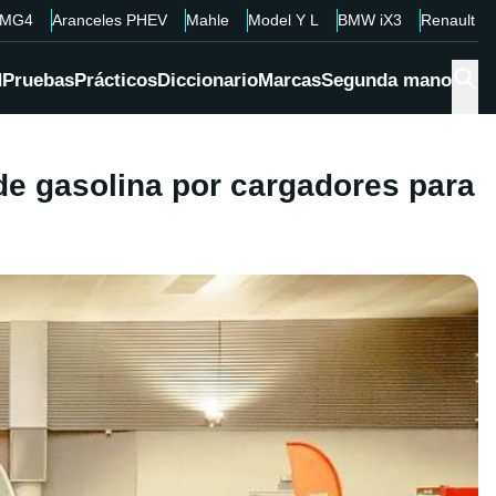
MG4
Aranceles PHEV
Mahle
Model Y L
BMW iX3
Renault 4
d
Pruebas
Prácticos
Diccionario
Marcas
Segunda mano
 de gasolina por cargadores para