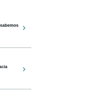
e sabemos
acia