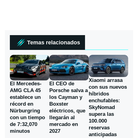
Temas relacionados
Xiaomi arrasa
El Mercedes-
El CEO de
con sus nuevos
AMG CLA 45
Porsche salva a
híbridos
establece un
los Cayman y
enchufables:
récord en
Boxster
SkyNomad
Nürburgring
eléctricos, que
supera las
con un tiempo
llegarán al
100.000
de 7:32,070
mercado en
reservas
minutos
2027
anticipadas