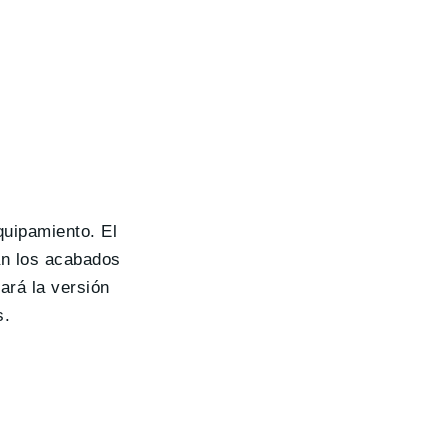
quipamiento. El
rán los acabados
ará la versión
s.