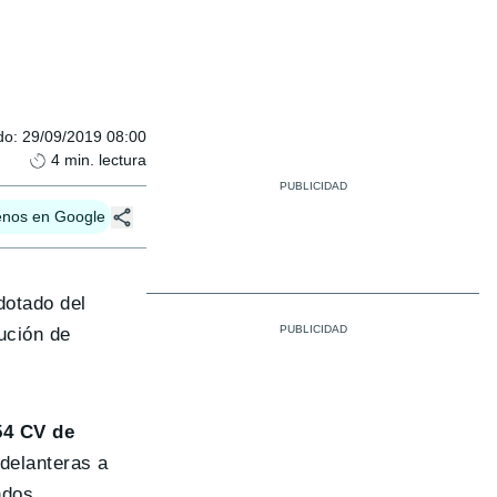
do
:
29/09/2019 08:00
4
min. lectura
enos en Google
dotado del
ución de
54 CV de
delanteras a
ndos.