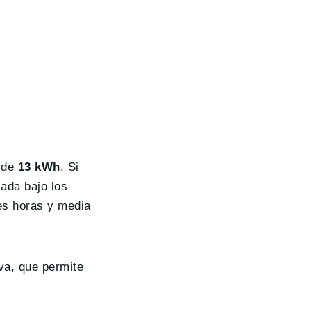
 de
13 kWh
. Si
jada bajo los
es horas y media
va, que permite