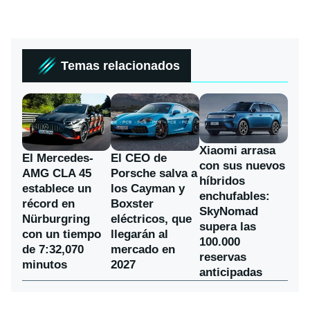
Temas relacionados
Xiaomi arrasa
El Mercedes-
El CEO de
con sus nuevos
AMG CLA 45
Porsche salva a
híbridos
establece un
los Cayman y
enchufables:
récord en
Boxster
SkyNomad
Nürburgring
eléctricos, que
supera las
con un tiempo
llegarán al
100.000
de 7:32,070
mercado en
reservas
minutos
2027
anticipadas