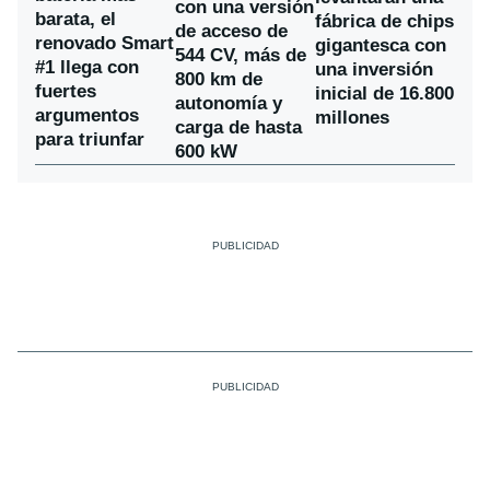
con una versión
barata, el
fábrica de chips
de acceso de
renovado Smart
gigantesca con
544 CV, más de
#1 llega con
una inversión
800 km de
fuertes
inicial de 16.800
autonomía y
argumentos
millones
carga de hasta
para triunfar
600 kW