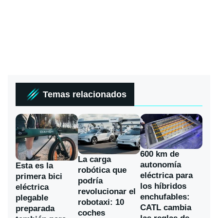
Temas relacionados
600 km de
La carga
autonomía
Esta es la
robótica que
eléctrica para
primera bici
podría
los híbridos
eléctrica
revolucionar el
enchufables:
plegable
robotaxi: 10
CATL cambia
preparada
coches