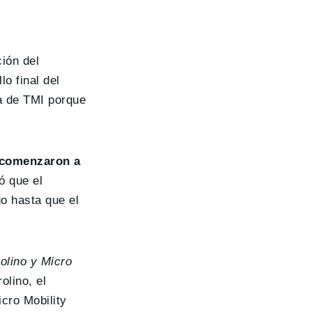
ción del
lo final del
a de TMI porque
o comenzaron a
ó que el
go hasta que el
rolino y Micro
olino, el
icro Mobility