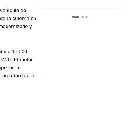
 vehículo de
de la quiebra en
o modernizado y
ibido 16.000
4 kWh. El motor
 apenas 5
 carga tardará 4