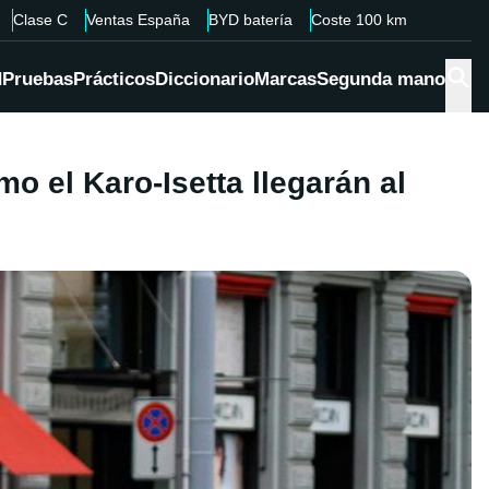
Clase C
Ventas España
BYD batería
Coste 100 km
d
Pruebas
Prácticos
Diccionario
Marcas
Segunda mano
mo el Karo-Isetta llegarán al