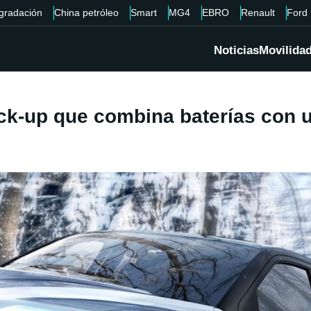
gradación
China petróleo
Smart
MG4
EBRO
Renault
Ford
Noticias
Movilida
ck-up que combina baterías con u