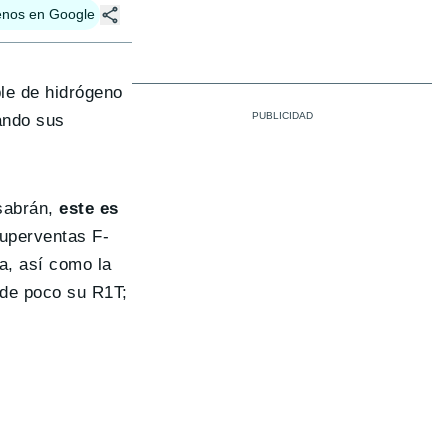
enos en Google
ble de hidrógeno
ando sus
 sabrán,
este es
superventas F-
a, así como la
de poco su R1T;