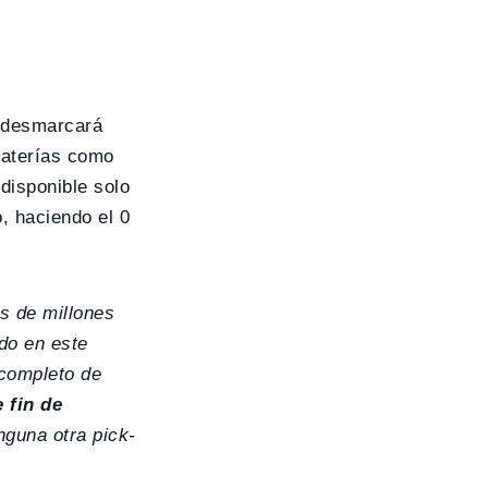
e desmarcará
baterías como
disponible solo
, haciendo el 0
es de millones
do en este
 completo de
 fin de
nguna otra pick-