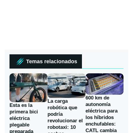
Temas relacionados
600 km de
La carga
autonomía
Esta es la
robótica que
eléctrica para
primera bici
podría
los híbridos
eléctrica
revolucionar el
enchufables:
plegable
robotaxi: 10
CATL cambia
preparada