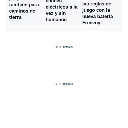
coches
las reglas de
también para
eléctricos a la
juego con la
caminos de
vez y sin
nueva batería
tierra
humanos
Freevoy