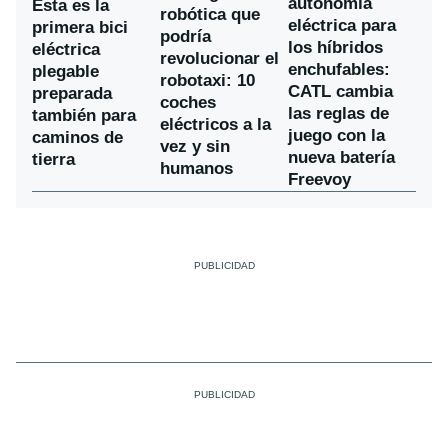
autonomía
Esta es la
robótica que
eléctrica para
primera bici
podría
los híbridos
eléctrica
revolucionar el
enchufables:
plegable
robotaxi: 10
CATL cambia
preparada
coches
las reglas de
también para
eléctricos a la
juego con la
caminos de
vez y sin
nueva batería
tierra
humanos
Freevoy