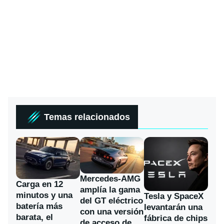
Temas relacionados
Mercedes-AMG
Carga en 12
amplía la gama
minutos y una
Tesla y SpaceX
del GT eléctrico
batería más
levantarán una
con una versión
barata, el
fábrica de chips
de acceso de