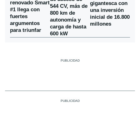
renovado Smart
gigantesca con
544 CV, más de
#1 llega con
una inversión
800 km de
fuertes
inicial de 16.800
autonomía y
argumentos
millones
carga de hasta
para triunfar
600 kW