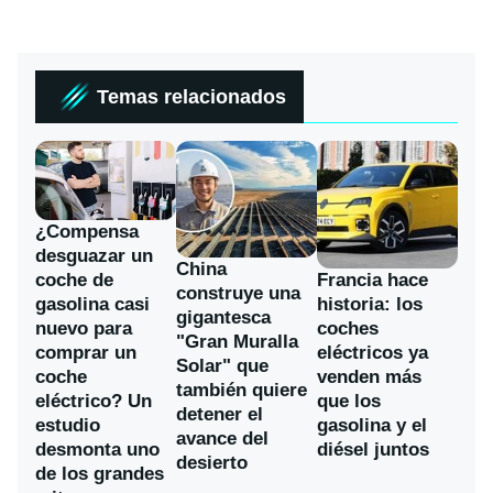
Temas relacionados
¿Compensa
desguazar un
China
coche de
Francia hace
construye una
gasolina casi
historia: los
gigantesca
nuevo para
coches
"Gran Muralla
comprar un
eléctricos ya
Solar" que
coche
venden más
también quiere
eléctrico? Un
que los
detener el
estudio
gasolina y el
avance del
desmonta uno
diésel juntos
desierto
de los grandes