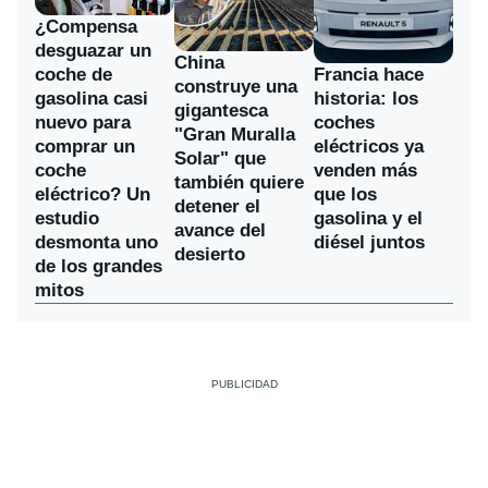
¿Compensa
desguazar un
China
coche de
Francia hace
construye una
gasolina casi
historia: los
gigantesca
nuevo para
coches
"Gran Muralla
comprar un
eléctricos ya
Solar" que
coche
venden más
también quiere
eléctrico? Un
que los
detener el
estudio
gasolina y el
avance del
desmonta uno
diésel juntos
desierto
de los grandes
mitos