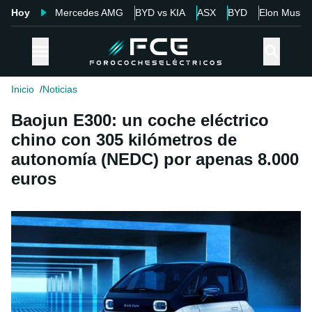
Hoy
Mercedes AMG
BYD vs KIA
ASX
BYD
Elon Musk
Inicio
Noticias
Baojun E300: un coche eléctrico
chino con 305 kilómetros de
autonomía (NEDC) por apenas 8.000
euros