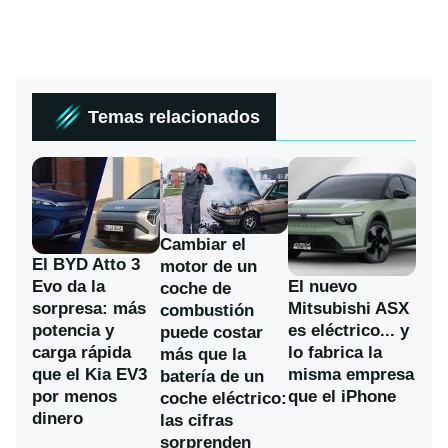
Temas relacionados
Cambiar el
El BYD Atto 3
motor de un
Evo da la
El nuevo
coche de
sorpresa: más
Mitsubishi ASX
combustión
potencia y
es eléctrico... y
puede costar
carga rápida
lo fabrica la
más que la
que el Kia EV3
misma empresa
batería de un
por menos
que el iPhone
coche eléctrico:
dinero
las cifras
sorprenden