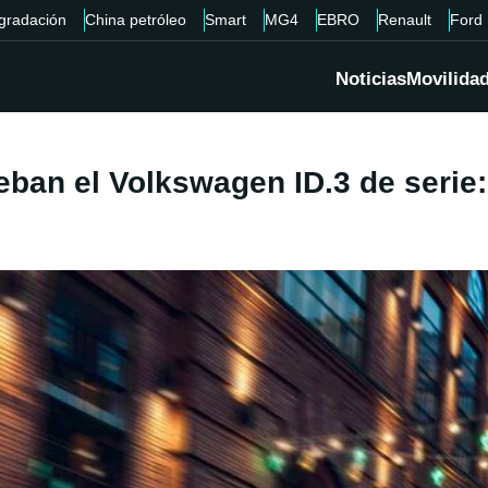
gradación
China petróleo
Smart
MG4
EBRO
Renault
Ford
Noticias
Movilida
eban el Volkswagen ID.3 de serie