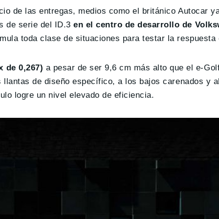
icio de las entregas, medios como el británico Autocar y
s de serie del ID.3
en el centro de desarrollo de Volk
imula toda clase de situaciones para testar la respuesta
 de 0,267)
a pesar de ser 9,6 cm más alto que el e-Golf
 llantas de diseño específico, a los bajos carenados y al
lo logre un nivel elevado de eficiencia.