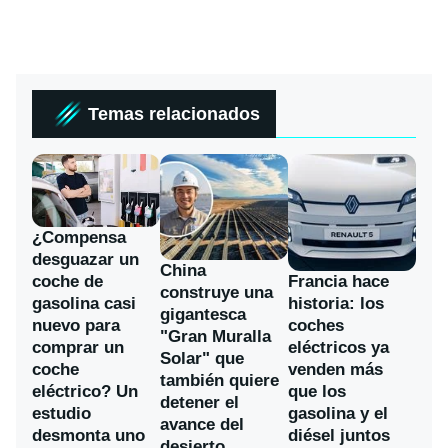
Temas relacionados
¿Compensa
desguazar un
China
coche de
Francia hace
construye una
gasolina casi
historia: los
gigantesca
nuevo para
coches
"Gran Muralla
comprar un
eléctricos ya
Solar" que
coche
venden más
también quiere
eléctrico? Un
que los
detener el
estudio
gasolina y el
avance del
desmonta uno
diésel juntos
desierto