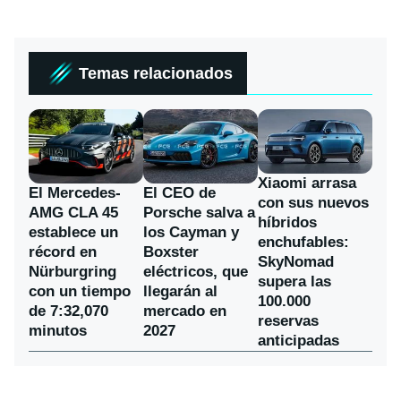
Temas relacionados
Xiaomi arrasa
El Mercedes-
El CEO de
con sus nuevos
AMG CLA 45
Porsche salva a
híbridos
establece un
los Cayman y
enchufables:
récord en
Boxster
SkyNomad
Nürburgring
eléctricos, que
supera las
con un tiempo
llegarán al
100.000
de 7:32,070
mercado en
reservas
minutos
2027
anticipadas