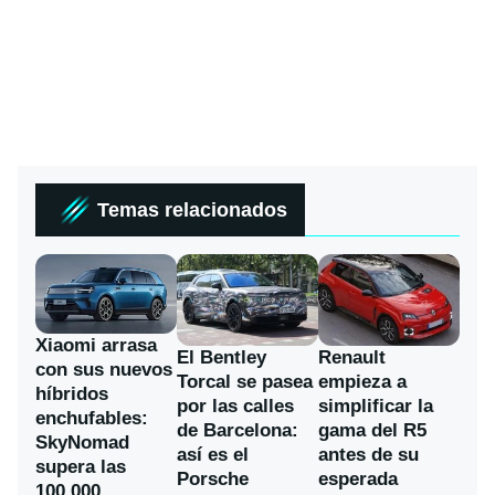
Temas relacionados
Xiaomi arrasa
El Bentley
Renault
con sus nuevos
Torcal se pasea
empieza a
híbridos
por las calles
simplificar la
enchufables:
de Barcelona:
gama del R5
SkyNomad
así es el
antes de su
supera las
Porsche
esperada
100.000